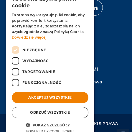
cookie
OBSERWUJ NAS
Ta strona wykorzystuje pliki cookie, aby
poprawić komfort korzystania.
Korzystając z niej, zgadzasz się na ich
użycie zgodnie z naszą Polityką Cookies.
Dowiedz się więcej
APLIKUJ
NIEZBĘDNE
WYDAJNOŚĆ
SKONTAKTUJ SIĘ Z NAMI
TARGETOWANIE
Ul. Prosta 67, 00-838 Warszawa
FUNKCJONALNOŚĆ
+48 22 630 86 00
AKCEPTUJ WSZYSTKIE
info-pl@ps-bpo.com
ODRZUĆ WSZYSTKIE
© 2015 PROCESS SOLUTIONS.
WSZELKIE PRAWA
POKAŻ SZCZEGÓŁY
ZASTRZEŻONE.
POWERED BY COOKIESCRIPT